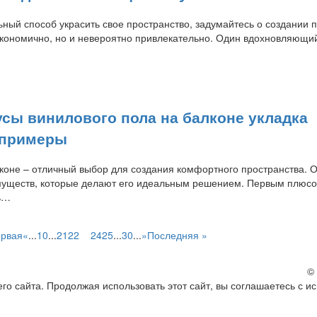
ный способ украсить свое пространство, задумайтесь о создании п
 экономично, но и невероятно привлекательно. Один вдохновляющи
сы винилового пола на балконе укладка
 примеры
коне – отличный выбор для создания комфортного пространства. 
муществ, которые делают его идеальным решением. Первым плюс
ть…
ервая
«
...
10
...
21
22
23
24
25
...
30
...
»
Последняя »
©
о сайта. Продолжая использовать этот сайт, вы соглашаетесь с и