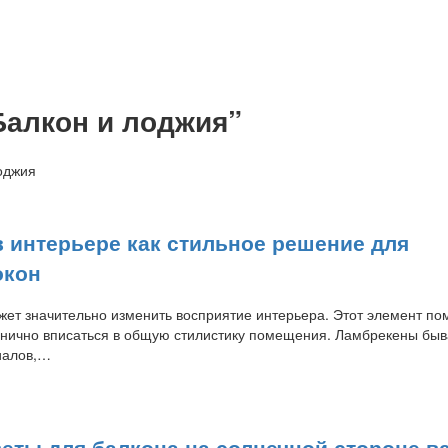
Балкон и лоджия”
оджия
 интерьере как стильное решение для
окон
ет значительно изменить восприятие интерьера. Этот элемент по
онично вписаться в общую стилистику помещения. Ламбрекены бы
иалов,…
еты для балкона на солнечной стороне 