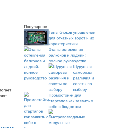
Популярное
Типы блоков управления
для откатных ворот и их
характеристики
Этапы остекления
балконов и лоджий:
полное руководство
Шурупы и
саморезы
различия и
советы по
выбору
могает
Промостойки для
вают
стартапов как заявить о
себе с бюджетом
вашем