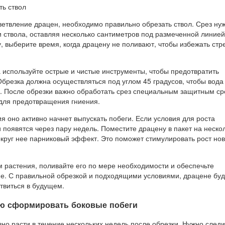
ветвление драцен, необходимо правильно обрезать ствол. Срез ну
и ствола, оставляя несколько сантиметров под размеченной линией
, выберите время, когда драцену не поливают, чтобы избежать стр
 используйте острые и чистые инструменты, чтобы предотвратить
брезка должна осуществляться под углом 45 градусов, чтобы вода
е. После обрезки важно обработать срез специальным защитным с
для предотвращения гниения.
я оно активно начнет выпускать побеги. Если условия для роста
 появятся через пару недель. Поместите драцену в пакет на неско
округ нее парниковый эффект. Это поможет стимулировать рост но
м растения, поливайте его по мере необходимости и обеспечьте
е. С правильной обрезкой и подходящими условиями, драцене буд
етвиться в будущем.
ию сформировать боковые побеги
но расти в течение нескольких недель после обрезки. Нужно следи