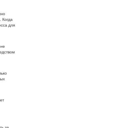
жно
. Когда
есса для
 не
редством
лько
вых
ет
ть за