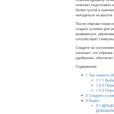
поможет подготовить е
более густой и компак
находиться на высоте 
После обрезки помести
создать условия для 
развиваться, увеличив
способствует стимуляц
Следите за состоянием
означает, что обрезка
удобрения, обеспечит 
Содержание
1
Три секрета о
1.1
1 Выбр
1.2
2 Прав
1.3
3 Помо
2
Создаем услов
3
Видео:
3.1
ДРАЦЕ
ДОМАШНИ