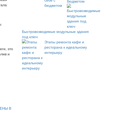
бюджетом
тала
ы
Быстровозводимые модульные здания
под ключ
Этапы ремонта кафе и
ресторана к идеальному
еги, это
интерьеру
олив и
ЕНЫ В