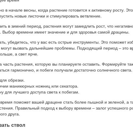
о в начале весны, когда растение готовится к активному росту. Эт
устить новые листочки и стимулировать ветвление.
ить в зимний период, растения могут замедлить рост, что негативн
е. Выбор времени имеет значение и для здоровья самой драцины.
ать, убедитесь, что у вас есть острые инструменты. Это поможет из
 могут вызвать дальнейшие проблемы. Подходящий период – это в
ольше, а свет ярче.
а часть растения, которую вы планируете оставить. Формируйте так
ться гармонично, и побеги получали достаточно солнечного света.
для обрезки.
ичии маникюрных ножниц или секатора.
у для лучшего доступа света к побегам.
 время поможет вашей драцене стать более пышной и зеленой, а т
стения. Правильный подход к выбору времени – залог успешного р
ого друга.
зать ствол