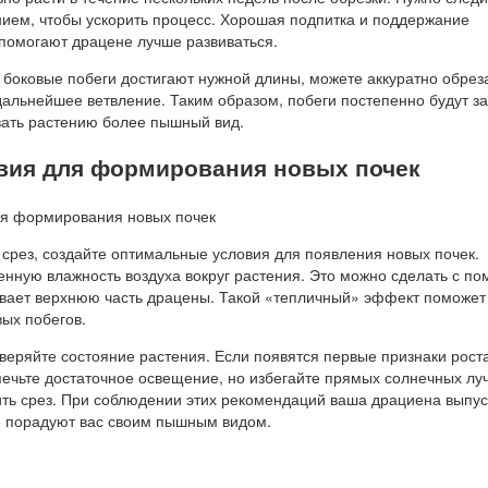
ием, чтобы ускорить процесс. Хорошая подпитка и поддержание
помогают драцене лучше развиваться.
о боковые побеги достигают нужной длины, можете аккуратно обреза
дальнейшее ветвление. Таким образом, побеги постепенно будут з
вать растению более пышный вид.
вия для формирования новых почек
 срез, создайте оптимальные условия для появления новых почек.
нную влажность воздуха вокруг растения. Это можно сделать с п
ывает верхнюю часть драцены. Такой «тепличный» эффект поможет
вых побегов.
веряйте состояние растения. Если появятся первые признаки рост
печьте достаточное освещение, но избегайте прямых солнечных лу
ить срез. При соблюдении этих рекомендаций ваша драциена выпус
е порадуют вас своим пышным видом.