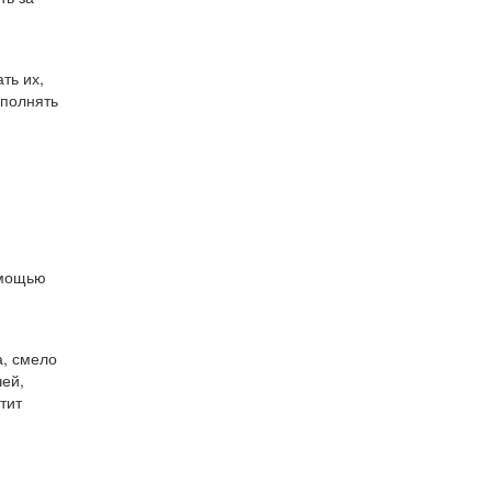
ть их,
аполнять
омощью
а, смело
чей,
тит