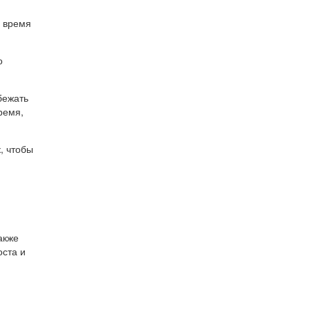
о время
о
бежать
ремя,
, чтобы
акже
оста и