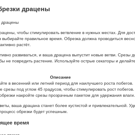
обрезки драцены
рацены, чтобы стимулировать ветвление в нужных местах. Для дос
в выбирайте правильное время. Обрезка должна проводиться весн
активно растёт.
ктивно развиваться, и ваша драцена выпустит новые ветви. Срезы 
бы не повредить растение. Используйте острые секаторы и делайт
.
Описание
йте в весенний или летний период для наилучшего роста побегов.
е срезы под углом 45 градусов, чтобы стимулировать рост побегов.
обрезки накройте срезы прозрачным пакетом для удержания влаги.
веты, ваша драцана станет более кустистой и привлекательной. Уд
процесс обрезки будет успешным.
дящее время