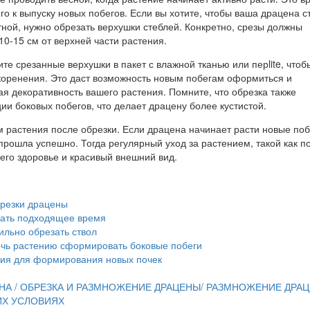
го к выпуску новых побегов. Если вы хотите, чтобы ваша драцена с
тной, нужно обрезать верхушки стеблей. Конкретно, срезы должны
10-15 см от верхней части растения.
те срезанные верхушки в пакет с влажной тканью или перlite, чтоб
укоренения. Это даст возможность новым побегам оформиться и
ая декоративность вашего растения. Помните, что обрезка также
ии боковых побегов, что делает драцену более кустистой.
 растения после обрезки. Если драцена начинает расти новые поб
 прошла успешно. Тогда регулярный уход за растением, такой как п
его здоровье и красивый внешний вид.
брезки драцены
ать подходящее время
ильно обрезать ствол
чь растению сформировать боковые побеги
ия для формирования новых почек
НА / ОБРЕЗКА И РАЗМНОЖЕНИЕ ДРАЦЕНЫ/ РАЗМНОЖЕНИЕ ДРАЦ
Х УСЛОВИЯХ