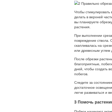
Чтобы стимулировать 
делать в верхней част
вы планируете обрезку
растения.
При выполнении среза
повреждение ствола. О
скапливалась на срез
или древесным углем 
После обрезки растени
благоприятные, побеги
дней, чтобы создать в
побегов.
Следите за состояние
достаточное освещени
легче развиваться и в
3 Помочь растен
Побеги начинают актив