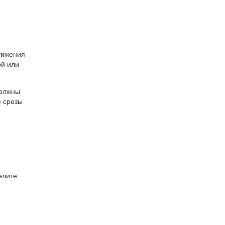
тижения
ой или
должны
е срезы
елите