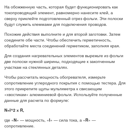
На обожженную часть, которая будет функционировать как
токопроводящий элемент, равномерно нанесите клей, а
сверху приклейте подготовленный отрез фольги. Эти полоски
будут служить клеммами для подключения проводов.
Похожие действия выполните и для второй заготовки. Затем
соедините обе части. Чтобы обеспечить герметичность,
обработайте места соединений герметиком, заполняя края.
Для создания нагревательных элементов вырежьте из фольги
две полоски нужной ширины, подходящие к закопченным
участкам на стеклянных деталях.
Чтобы рассчитать мощность обогревателя, измерьте
сопротивление углеродного покрытия с помощью тестера. Для
этого прикрепите щупы мультиметра к свисающим
«хвостикам» алюминиевой фольги. Используйте полученные
данные для расчета по формуле:
N=I^2 х R,
где «
N
» — мощность, «
I
» — сила тока, а «
R
» —
сопротивление.