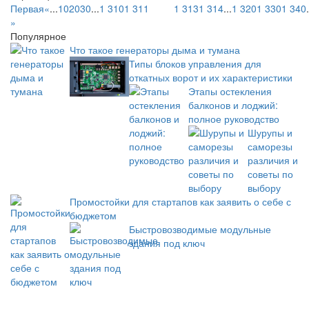
Первая
«
...
10
20
30
...
1 310
1 311
1 312
1 313
1 314
...
1 320
1 330
1 340
.
»
Популярное
Что такое генераторы дыма и тумана
Типы блоков управления для
откатных ворот и их характеристики
Этапы остекления
балконов и лоджий:
полное руководство
Шурупы и
саморезы
различия и
советы по
выбору
Промостойки для стартапов как заявить о себе с
бюджетом
Быстровозводимые модульные
здания под ключ